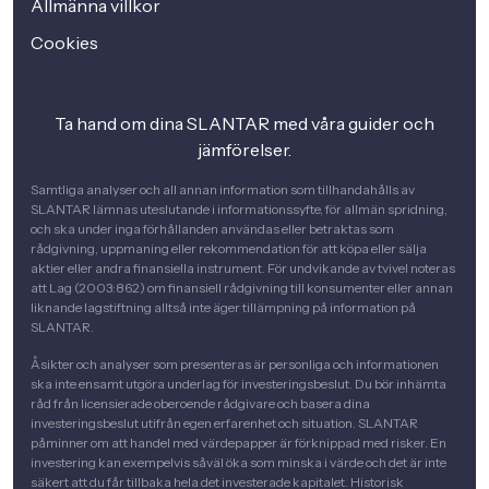
Allmänna villkor
Cookies
Ta hand om dina SLANTAR med våra guider och
jämförelser.
Samtliga analyser och all annan information som tillhandahålls av
SLANTAR lämnas uteslutande i informationssyfte, för allmän spridning,
och ska under inga förhållanden användas eller betraktas som
rådgivning, uppmaning eller rekommendation för att köpa eller sälja
aktier eller andra finansiella instrument. För undvikande av tvivel noteras
att Lag (2003:862) om finansiell rådgivning till konsumenter eller annan
liknande lagstiftning alltså inte äger tillämpning på information på
SLANTAR.
Åsikter och analyser som presenteras är personliga och informationen
ska inte ensamt utgöra underlag för investeringsbeslut. Du bör inhämta
råd från licensierade oberoende rådgivare och basera dina
investeringsbeslut utifrån egen erfarenhet och situation. SLANTAR
påminner om att handel med värdepapper är förknippad med risker. En
investering kan exempelvis såväl öka som minska i värde och det är inte
säkert att du får tillbaka hela det investerade kapitalet. Historisk